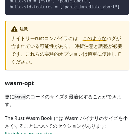
build-std = ["std", "panic_abort"]
build-std-features = ["panic_immediate_abort"]
注意
ナイトリーrustコンパイラには、
このような
バグが
含まれている可能性があり、 時折注意と調整が必要
です。これらの実験的オプションは慎重に使用して
ください。
wasm-opt
更に
のコードのサイズを最適化することができま
wasm
す。
The Rust Wasm Book には Wasm バイナリのサイズを小
さくすることについてのセクションがあります:
Shrinking .wasm size