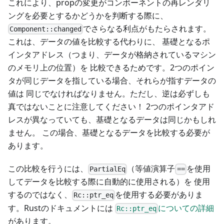
これにより、propの変更がコンポーネントの再レンダリ
ングを必要とするかどうかを判断する際に、
でさらなる利点がもたらされます。
Component::changed
これは、データの値を比較する代わりに、 基礎となるポ
インタアドレス（つまり、データが格納されているマシン
のメモリ上の位置）を 比較できるためです。2つのポイン
タが同じデータを指している場合、それらが指すデータの
値は 同じでなければなりません。ただし、逆は必ずしも
真ではないことに注意してください！ 2つのポインタアド
レスが異なっていても、基礎となるデータは同じかもしれ
ません。 この場合、基礎となるデータを比較する必要が
あります。
この比較を行うには、
（等値演算子
を使用
PartialEq
==
してデータを比較する際に自動的に使用される）を 使用
するのではなく、
を使用する必要がありま
Rc::ptr_eq
す。Rustのドキュメントには
についての詳細
Rc::ptr_eq
があります。