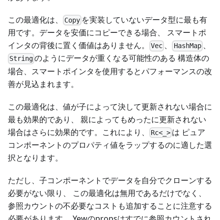
この最適化は、
を実装していないデータ型に最も有
Copy
用です。データを安価にコピーできる場合、 スマートポ
インタの背後に置く価値はありません。
、
、
Vec
HashMap
のようにデータが重くなる可能性のある 構造体の
String
場合、スマートポインタを使用するとパフォーマンスの改
善が見込まれます。
この最適化は、値が子によって決して更新されない場合に
最も効果的であり、 親によってもめったに更新されない
場合はさらに効果的です。これにより、
は ピュア
Rc<_>
コンポーネントのプロパティ値をラップするのに適した選
択となります。
ただし、子コンポーネントでデータを自分でクローンする
必要がない限り、 この最適化は無用であるだけでなく、
参照カウントの不必要なコストも追加することに注意する
必要があります。 Yewのpropsはすでに参照カウントされ