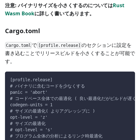
注意: バイナリサイズを小さくするのについては
Rust
Wasm Book
に詳しく書いてあります。
Cargo.toml
で
のセクションに設定を
Cargo.toml
[profile.release]
書き込むことでリリースビルドを小さくすることが可能で
す。
[profile.release]
# バイナリに含むコードを少なくする
panic = 'abort'
# コードベース全体での最適化 ( 良い最適化だがビルドが遅くな
codegen-units = 1
# サイズの最適化( よりアグレッシブに )
opt-level = 'z'
# サイズの最適化
# opt-level = 's'
# プログラム全体の分析によるリンク時最適化