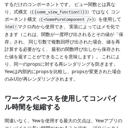
するだけのコンポーネントです。 ビュー関数とは異な
り、式構文（(
)）ではなく コン
{some_view_function()}
ポーネント構文（(
)）を使用して
<SomePureComponent />
マクロ内から使用でき、 実装によってはメモ化で
html!
きます（これは、関数が一度呼び出されるとその値が「保
存」され、 同じ引数で複数回呼び出された場合、値を再
計算する必要がなく、 最初の関数呼び出しから保存され
た値を返すことができることを意味します）。 これによ
り、同一のpropsに対する再レンダリングを防ぎます。
Yewは内部的にpropsを比較し、propsが変更された場合
のみUIが再レンダリングされます。
ワークスペースを使用してコンパイ
ル時間を短縮する
間違いなく、Yewを使用する最大の欠点は、Yewアプリの
コンパイルに長い時間がかかることです。 プロジェクト