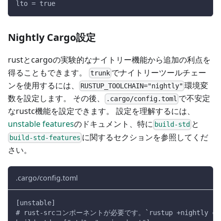
lto = true
Nightly Cargo設定
rustとcargoの実験的なナイトリー機能から追加の利点を
得ることもできます。
でナイトリーツールチェー
trunk
ンを使用するには、
環境変
RUSTUP_TOOLCHAIN="nightly"
数を設定します。 その後、
で不安定
.cargo/config.toml
なrustc機能を設定できます。 設定を理解するには、
unstable features
のドキュメント、特に
と
build-std
に関するセクションを参照してくだ
build-std-features
さい。
.cargo/config.toml
[unstable]
# rust-srcコンポーネントが必要です。`rustup +nightly compo