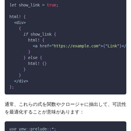
let
 show_link 
=
true
;
html!
{
<
div
>
{
if
 show_link 
{
html!
{
<
a href
=
"https://example.com"
>
{
"Link"
}
<
/
a
>
}
}
else
{
html!
{
}
}
}
<
/
div
>
}
;
通常、これらの式を関数やクロージャに抽出して、可読性
を最適化することが意味があります：
use
yew
::
prelude
::
*
;