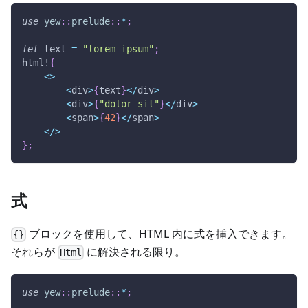
use
yew
::
prelude
::
*
;
let
 text 
=
"lorem ipsum"
;
html!
{
<
>
<
div
>
{
text
}
<
/
div
>
<
div
>
{
"dolor sit"
}
<
/
div
>
<
span
>
{
42
}
<
/
span
>
<
/
>
}
;
式
ブロックを使用して、HTML 内に式を挿入できます。
{}
それらが
に解決される限り。
Html
use
yew
::
prelude
::
*
;