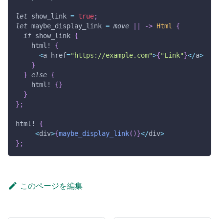
let
 show_link 
=
true
;
let
 maybe_display_link 
=
move
|
|
->
Html
{
if
 show_link 
{
html!
{
<
a href
=
"https://example.com"
>
{
"Link"
}
<
/
a
>
}
}
else
{
html!
{
}
}
}
;
html!
{
<
div
>
{
maybe_display_link
(
)
}
<
/
div
>
}
;
このページを編集