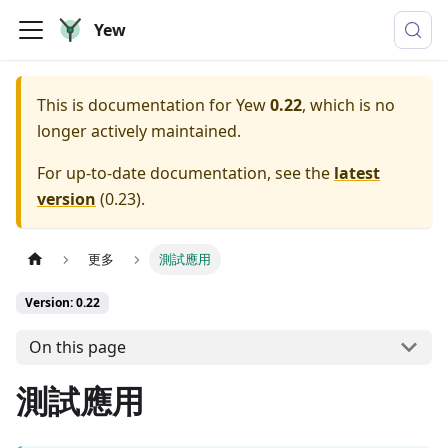
Yew
This is documentation for
Yew
0.22
, which is no
longer actively maintained.
For up-to-date documentation, see the
latest
version
(
0.23
).
更多
測試應用
Version: 0.22
On this page
測試應用