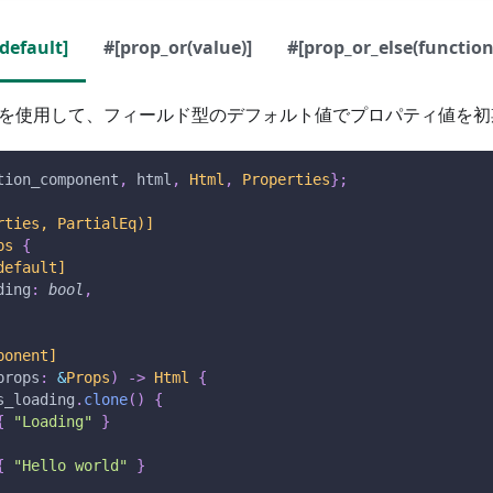
default]
#[prop_or(value)]
#[prop_or_else(function
を使用して、フィールド型のデフォルト値でプロパティ値を初
tion_component
,
 html
,
Html
,
Properties
}
;
rties, PartialEq)]
ps
{
default]
ding
:
bool
,
ponent]
props
:
&
Props
)
->
Html
{
s_loading
.
clone
(
)
{
{
"Loading"
}
{
"Hello world"
}