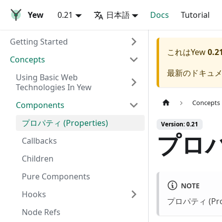
Yew
0.21
日本語
Docs
Tutorial
Getting Started
これは
Yew
0.2
Concepts
最新のドキュ
Using Basic Web
Technologies In Yew
Concepts
Components
プロパティ (Properties)
Version: 0.21
プロパテ
Callbacks
Children
Pure Components
NOTE
Hooks
プロパティ (Pro
Node Refs