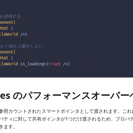
値を使用する
ponent]
Html
{
lloWorld
/
>
}
ォルト値を上書きしない
ponent]
Html
{
lloWorld
 is_loading
=
{
true
}
/
>
}
rties のパフォーマンスオーバ
参照カウントされたスマートポインタとして渡されます。これ
パティに対して共有ポインタが1つだけ渡されるため、プロパ
きます。