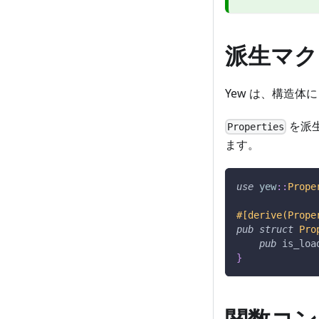
派生マク
Yew は、構造体
を派生
Properties
ます。
use
yew
::
Prope
#[derive(Prope
pub
struct
Pro
pub
 is_loa
}
関数コン