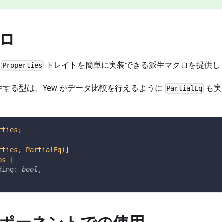
ロ
に
トレイトを簡単に実装できる派生マクロを提供し
Properties
する型は、Yew がデータ比較を行えるように
も実
PartialEq
rties
;
rties, PartialEq)]
ps
{
ding
:
bool
,
ポーネントでの使用