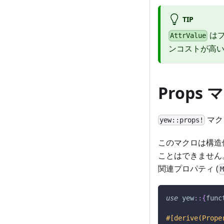
TIP
はプ
AttrValue
ンコストが高
Props 
マク
yew::props!
このマクロは構造
ことはできません
関連プロパティ (
use
yew
::
{
func
#[derive(Prope