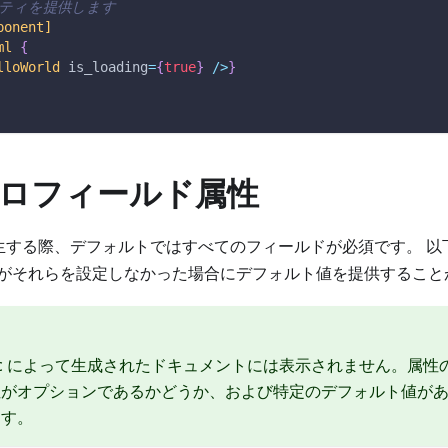
パティを提供します
ponent]
ml
{
lloWorld
 is_loading
=
{
true
}
/
>
}
ロフィールド属性
生する際、デフォルトではすべてのフィールドが必須です。 以
がそれらを設定しなかった場合にデフォルト値を提供すること
tdoc によって生成されたドキュメントには表示されません。属
性がオプションであるかどうか、および特定のデフォルト値が
ます。