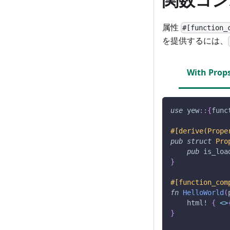
属性
#[function_
を提供するには、
With Prop
use
yew
::
{
func
#[derive(Prope
pub
struct
Pro
pub
 is_loa
}
#[function_com
fn
HelloWorld
(
html!
{
<
>
}