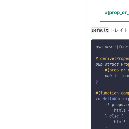
#[prop_or_
トレイト
Default
use
yew
::
{
func
#[derive(Prope
pub
struct
Pro
#[prop_or_
pub
 is_loa
}
#[function_com
fn
HelloWorld
(
if
 props
.
i
html!
}
else
{
html!
}