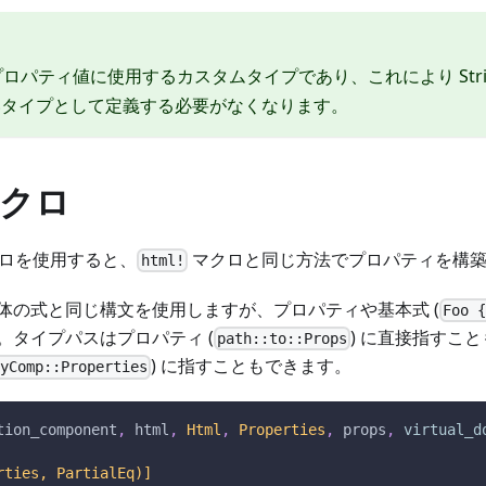
ロパティ値に使用するカスタムタイプであり、これにより Stri
いタイプとして定義する必要がなくなります。
マクロ
ロを使用すると、
マクロと同じ方法でプロパティを構築
html!
体の式と同じ構文を使用しますが、プロパティや基本式 (
Foo 
。タイプパスはプロパティ (
) に直接指すこ
path::to::Props
) に指すこともできます。
MyComp::Properties
tion_component
,
 html
,
Html
,
Properties
,
 props
,
virtual_d
rties, PartialEq)]