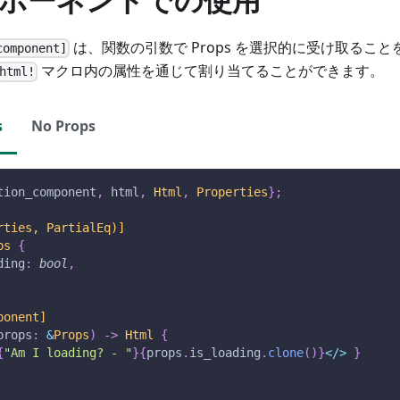
は、関数の引数で Props を選択的に受け取るこ
component]
マクロ内の属性を通じて割り当てることができます。
html!
s
No Props
tion_component
,
 html
,
Html
,
Properties
}
;
rties, PartialEq)]
ps
{
ding
:
bool
,
ponent]
props
:
&
Props
)
->
Html
{
{
"Am I loading? - "
}
{
props
.
is_loading
.
clone
(
)
}
<
/
>
}