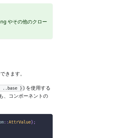
ng やその他のクロー
できます。
) を使用する
{ ..base }
とも、コンポーネントの
om
::
AttrValue
}
;