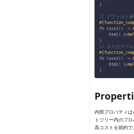
}
// デフォルト
#[function_com
fn
Case1
(
)
->
html!
{
<
He
}
// またはデフ
#[function_com
fn
Case2
(
)
->
html!
{
<
He
}
Prope
内部プロパティは
トツリー内のプロ
高コストを節約で