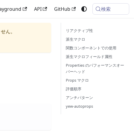
検索
layground
API
GitHub
リアクティブ性
ません。
派生マクロ
関数コンポーネントでの使用
派生マクロフィールド属性
Properties のパフォーマンスオー
バーヘッド
Props マクロ
評価順序
アンチパターン
yew-autoprops