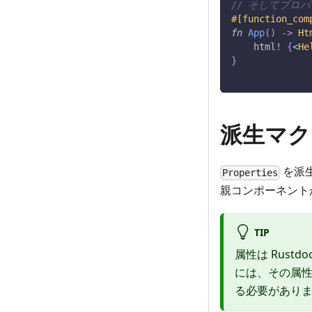
// そしてプロ
#[function_com
fn
App
(
)
->
Ht
html!
{
<
He
}
派生マク
を派
Properties
親コンポーネント
TIP
属性は Rus
には、その属
る必要があり